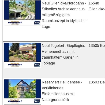
16548
Neu! Glienicke/Nordbahn -
Glienick
Stilvolles Architektenhaus
mit großzügigem
Raumkonzept in idyllischer
Lage
13505 Ber
Neu! Tegelort - Gepflegtes
Reihenendhaus mit
traumhaftem Garten in
Toplage
13503 Ber
Reserviert Heiligensee -
Verklinkertes
Einfamilienhaus mit
Naturgrundstück