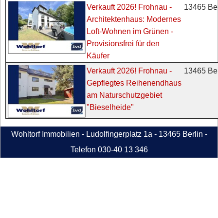
13465 Ber
Verkauft 2026! Frohnau -
Architektenhaus: Modernes
Loft-Wohnen im Grünen -
Provisionsfrei für den
Käufer
13465 Ber
Verkauft 2026! Frohnau -
Gepflegtes Reihenendhaus
am Naturschutzgebiet
"Bieselheide"
Wohltorf Immobilien - Ludolfingerplatz 1a - 13465 Berlin -
Telefon 030-40 13 346