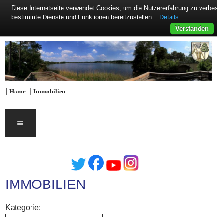
Diese Internetseite verwendet Cookies, um die Nutzererfahrung zu verb
Details
bestimmte Dienste und Funktionen bereitzustellen.
Verstanden
|
|
Home
Immobilien
≡
IMMOBILIEN
Kategorie: