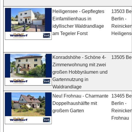
13503 Ber
Heiligensee - Gepflegtes
Berlin -
Einfamilienhaus in
Reinicken
idyllischer Waldrandlage
Heiligen
am Tegeler Forst
13505 Ber
Konradshöhe - Schöne 4-
Zimmerwohnung mit zwei
großen Hobbyräumen und
Gartennutzung in
Waldrandlage
13465 Ber
Neu! Frohnau - Charmante
Berlin -
Doppelhaushälfte mit
Reinicken
großem Garten
Frohnau