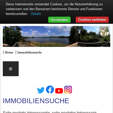
Diese Internetseite verwendet Cookies, um die Nutzererfahrung zu
verbessern und den Benutzern bestimmte Dienste und Funktionen
Details
bereitzustellen.
Verstanden
Cookies verbieten
|
|
Home
Immobiliensuche
≡
IMMOBILIENSUCHE
Sehr geehrte Interessentin, sehr geehrter Interessent,