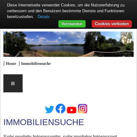
Diese Internetseite verwendet Cookies, um die Nutzererfahrung zu
verbessern und den Benutzern bestimmte Dienste und Funktionen
Details
bereitzustellen.
Verstanden
Cookies verbieten
|
|
Home
Immobiliensuche
≡
IMMOBILIENSUCHE
Sehr geehrte Interessentin, sehr geehrter Interessent,