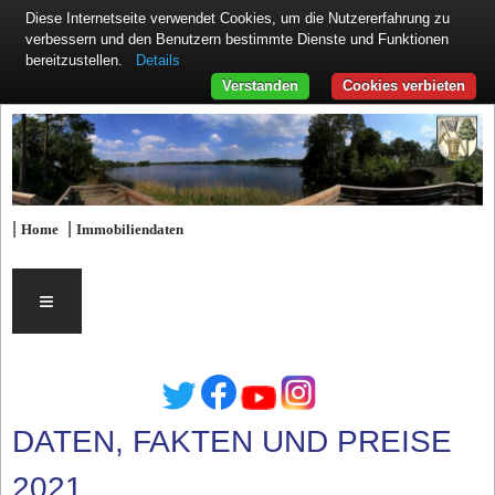
Diese Internetseite verwendet Cookies, um die Nutzererfahrung zu
verbessern und den Benutzern bestimmte Dienste und Funktionen
Details
bereitzustellen.
Verstanden
Cookies verbieten
|
|
Home
Immobiliendaten
≡
DATEN, FAKTEN UND PREISE
2021