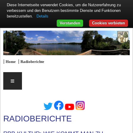
Diese Internetseite verwendet Cookies, um die Nutzererfahrung zu
verbessern und den Benutzern bestimmte Dienste und Funktionen
Details
bereitzustellen.
Verstanden
Cookies verbieten
|
|
Home
Radioberichte
≡
RADIOBERICHTE