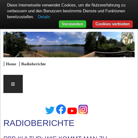
Diese Internetseite verwendet Cookies, um die Nutzererfahrung zu
verbessern und den Benutzern bestimmte Dienste und Funktionen
Details
bereitzustellen.
Verstanden
Cookies verbieten
|
|
Home
Radioberichte
≡
RADIOBERICHTE