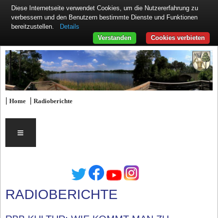
Diese Internetseite verwendet Cookies, um die Nutzererfahrung zu
verbessern und den Benutzern bestimmte Dienste und Funktionen
Details
bereitzustellen.
Verstanden
Cookies verbieten
|
|
Home
Radioberichte
≡
RADIOBERICHTE