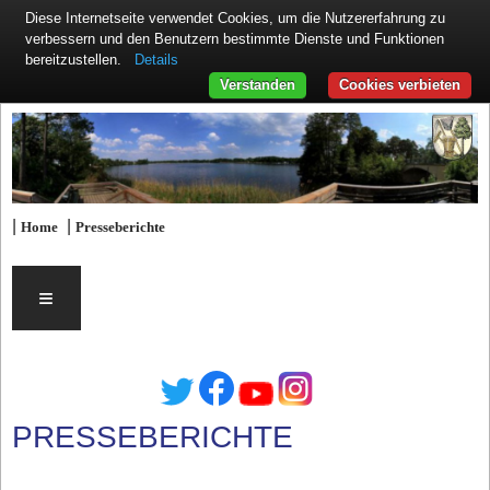
Diese Internetseite verwendet Cookies, um die Nutzererfahrung zu
verbessern und den Benutzern bestimmte Dienste und Funktionen
Details
bereitzustellen.
Verstanden
Cookies verbieten
|
|
Home
Presseberichte
≡
PRESSEBERICHTE