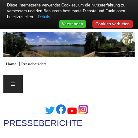
Diese Internetseite verwendet Cookies, um die Nutzererfahrung zu
verbessern und den Benutzern bestimmte Dienste und Funktionen
Details
bereitzustellen.
Verstanden
Cookies verbieten
|
|
Home
Presseberichte
≡
PRESSEBERICHTE