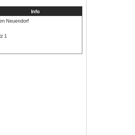
Info
en Neuendorf
tz 1