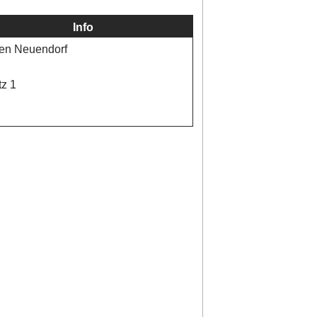
Info
en Neuendorf
tz 1