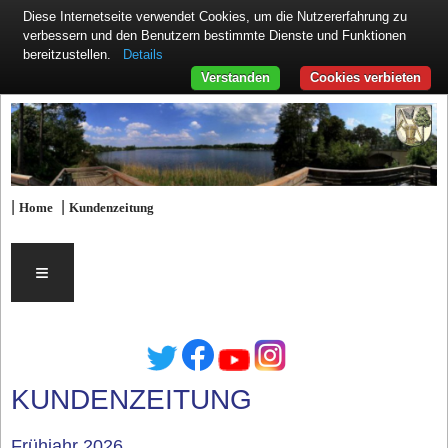
Diese Internetseite verwendet Cookies, um die Nutzererfahrung zu
verbessern und den Benutzern bestimmte Dienste und Funktionen
Details
bereitzustellen.
Verstanden
Cookies verbieten
|
|
Home
Kundenzeitung
≡
KUNDENZEITUNG
Frühjahr 2026