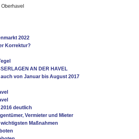
s Oberhavel
ienmarkt 2022
er Korrektur?
Tegel
ASSERLAGEN AN DER HAVEL
n auch von Januar bis August 2017
avel
avel
 2016 deutlich
igentümer, Vermieter und Mieter
nf wichtigsten Maßnahmen
boten
eboten