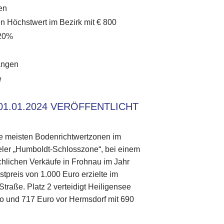
en
en Höchstwert im Bezirk mit € 800
 20%
angen
e
1.01.2024 VERÖFFENTLICHT
ie meisten Bodenrichtwertzonen im
egeler „Humboldt-Schlosszone“, bei einem
chlichen Verkäufe in Frohnau im Jahr
preis von 1.000 Euro erzielte im
traße. Platz 2 verteidigt Heiligensee
ro und 717 Euro vor Hermsdorf mit 690