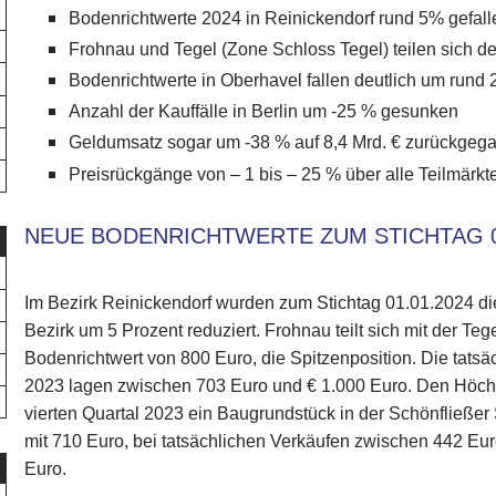
Bodenrichtwerte 2024 in Reinickendorf rund 5% gefall
Frohnau und Tegel (Zone Schloss Tegel) teilen sich d
Bodenrichtwerte in Oberhavel fallen deutlich um rund
Anzahl der Kauffälle in Berlin um -25 % gesunken
Geldumsatz sogar um -38 % auf 8,4 Mrd. € zurückgeg
Preisrückgänge von – 1 bis – 25 % über alle Teilmärkt
NEUE BODENRICHTWERTE ZUM STICHTAG 0
Im Bezirk Reinickendorf wurden zum Stichtag 01.01.2024 d
Bezirk um 5 Prozent reduziert. Frohnau teilt sich mit der T
Bodenrichtwert von 800 Euro, die Spitzenposition. Die tatsä
2023 lagen zwischen 703 Euro und € 1.000 Euro. Den Höchst
vierten Quartal 2023 ein Baugrundstück in der Schönfließer S
mit 710 Euro, bei tatsächlichen Verkäufen zwischen 442 Eu
Euro.