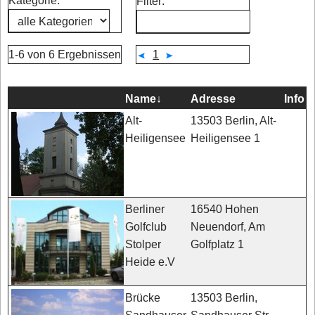
Kategorie:
Filter:
1-6 von 6 Ergebnissen
1
Name
↓
Adresse
Info
13503 Berlin, Alt-
Alt-
Heiligensee 1
Heiligensee
16540 Hohen
Berliner
Neuendorf, Am
Golfclub
Golfplatz 1
Stolper
Heide e.V
13503 Berlin,
Brücke