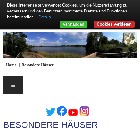
Diese Internetseite verwendet Cookies, um die Nutzererfahrung zu
verbessern und den Benutzern bestimmte Dienste und Funktionen
Details
bereitzustellen.
Verstanden
Cookies verbieten
|
|
Home
Besondere Häuser
≡
BESONDERE HÄUSER