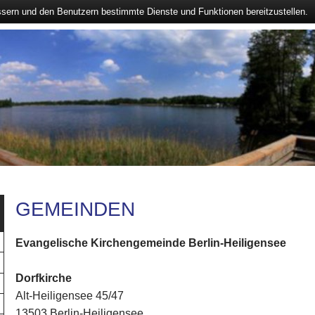
ssern und den Benutzern bestimmte Dienste und Funktionen bereitzustellen.
GEMEINDEN
Evangelische Kirchengemeinde Berlin-Heiligensee
Dorfkirche
Alt-Heiligensee 45/47
13503 Berlin-Heiligensee