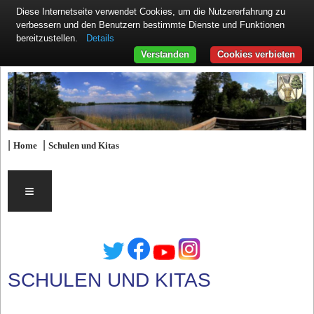
Diese Internetseite verwendet Cookies, um die Nutzererfahrung zu
verbessern und den Benutzern bestimmte Dienste und Funktionen
Details
bereitzustellen.
Verstanden
Cookies verbieten
|
|
Home
Schulen und Kitas
≡
SCHULEN UND KITAS