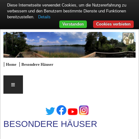
Diese Internetseite verwendet Cookies, um die Nutzererfahrung zu
verbessern und den Benutzern bestimmte Dienste und Funktionen
Details
bereitzustellen.
Verstanden
Cookies verbieten
|
|
Home
Besondere Häuser
≡
BESONDERE HÄUSER