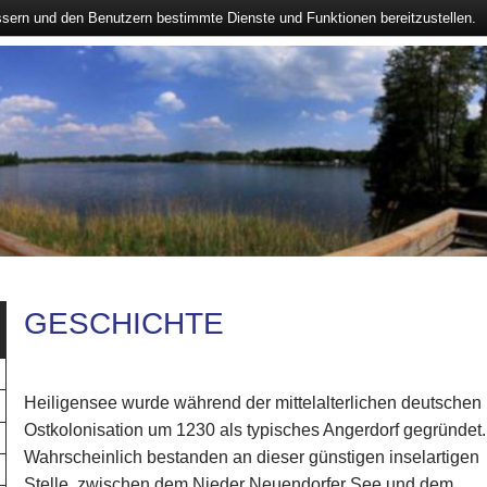
ssern und den Benutzern bestimmte Dienste und Funktionen bereitzustellen.
GESCHICHTE
Heiligensee wurde während der mittelalterlichen deutschen
Ostkolonisation um 1230 als typisches Angerdorf gegründet.
Wahrscheinlich bestanden an dieser günstigen inselartigen
Stelle, zwischen dem Nieder Neuendorfer See und dem