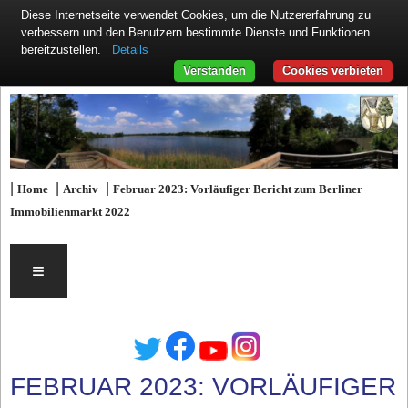
Diese Internetseite verwendet Cookies, um die Nutzererfahrung zu
verbessern und den Benutzern bestimmte Dienste und Funktionen
Details
bereitzustellen.
Verstanden
Cookies verbieten
|
|
|
Home
Archiv
Februar 2023: Vorläufiger Bericht zum Berliner
Immobilienmarkt 2022
≡
FEBRUAR 2023: VORLÄUFIGER