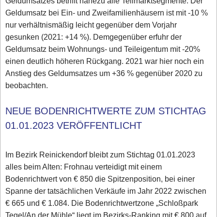
Geldumsatzes betrifft nahezu alle Teilmarktsegmente. Der
Geldumsatz bei Ein- und Zweifamilienhäusern ist mit -10 %
nur verhältnismäßig leicht gegenüber dem Vorjahr
gesunken (2021: +14 %). Demgegenüber erfuhr der
Geldumsatz beim Wohnungs- und Teileigentum mit -20%
einen deutlich höheren Rückgang. 2021 war hier noch ein
Anstieg des Geldumsatzes um +36 % gegenüber 2020 zu
beobachten.
NEUE BODENRICHTWERTE ZUM STICHTAG
01.01.2023 VERÖFFENTLICHT
Im Bezirk Reinickendorf bleibt zum Stichtag 01.01.2023
alles beim Alten: Frohnau verteidigt mit einem
Bodenrichtwert von € 850 die Spitzenposition, bei einer
Spanne der tatsächlichen Verkäufe im Jahr 2022 zwischen
€ 665 und € 1.084. Die Bodenrichtwertzone „Schloßpark
Tegel/An der Mühle“ liegt im Bezirks-Ranking mit € 800 auf