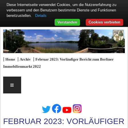
Diese Internetseite verwendet Cookies, um die Nutzererfahrung zu
verbessern und den Benutzern bestimmte Dienste und Funktionen
Details
bereitzustellen.
Verstanden
Cookies verbieten
|
|
|
Home
Archiv
Februar 2023: Vorläufiger Bericht zum Berliner
Immobilienmarkt 2022
≡
FEBRUAR 2023: VORLÄUFIGER