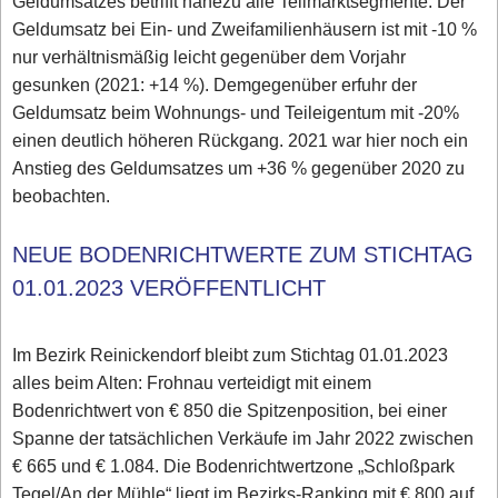
Geldumsatzes betrifft nahezu alle Teilmarktsegmente. Der
Geldumsatz bei Ein- und Zweifamilienhäusern ist mit -10 %
nur verhältnismäßig leicht gegenüber dem Vorjahr
gesunken (2021: +14 %). Demgegenüber erfuhr der
Geldumsatz beim Wohnungs- und Teileigentum mit -20%
einen deutlich höheren Rückgang. 2021 war hier noch ein
Anstieg des Geldumsatzes um +36 % gegenüber 2020 zu
beobachten.
NEUE BODENRICHTWERTE ZUM STICHTAG
01.01.2023 VERÖFFENTLICHT
Im Bezirk Reinickendorf bleibt zum Stichtag 01.01.2023
alles beim Alten: Frohnau verteidigt mit einem
Bodenrichtwert von € 850 die Spitzenposition, bei einer
Spanne der tatsächlichen Verkäufe im Jahr 2022 zwischen
€ 665 und € 1.084. Die Bodenrichtwertzone „Schloßpark
Tegel/An der Mühle“ liegt im Bezirks-Ranking mit € 800 auf