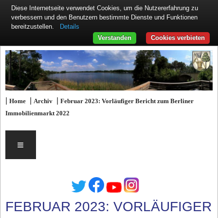
Diese Internetseite verwendet Cookies, um die Nutzererfahrung zu
verbessern und den Benutzern bestimmte Dienste und Funktionen
Details
bereitzustellen.
Verstanden
Cookies verbieten
|
|
|
Home
Archiv
Februar 2023: Vorläufiger Bericht zum Berliner
Immobilienmarkt 2022
≡
FEBRUAR 2023: VORLÄUFIGER