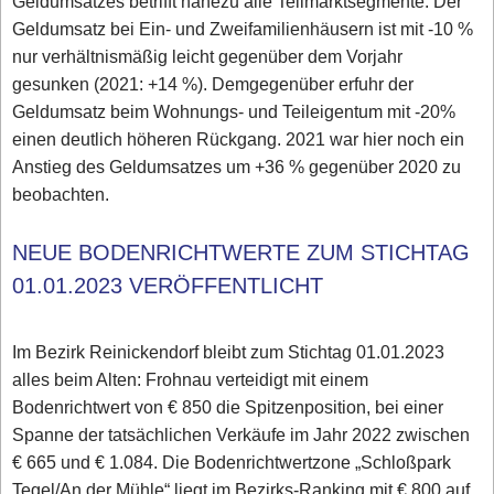
Geldumsatzes betrifft nahezu alle Teilmarktsegmente. Der
Geldumsatz bei Ein- und Zweifamilienhäusern ist mit -10 %
nur verhältnismäßig leicht gegenüber dem Vorjahr
gesunken (2021: +14 %). Demgegenüber erfuhr der
Geldumsatz beim Wohnungs- und Teileigentum mit -20%
einen deutlich höheren Rückgang. 2021 war hier noch ein
Anstieg des Geldumsatzes um +36 % gegenüber 2020 zu
beobachten.
NEUE BODENRICHTWERTE ZUM STICHTAG
01.01.2023 VERÖFFENTLICHT
Im Bezirk Reinickendorf bleibt zum Stichtag 01.01.2023
alles beim Alten: Frohnau verteidigt mit einem
Bodenrichtwert von € 850 die Spitzenposition, bei einer
Spanne der tatsächlichen Verkäufe im Jahr 2022 zwischen
€ 665 und € 1.084. Die Bodenrichtwertzone „Schloßpark
Tegel/An der Mühle“ liegt im Bezirks-Ranking mit € 800 auf