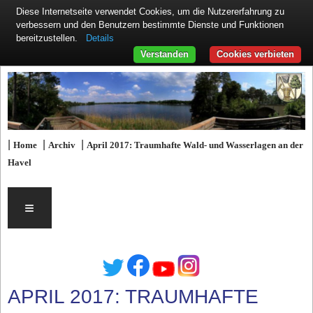
Diese Internetseite verwendet Cookies, um die Nutzererfahrung zu
verbessern und den Benutzern bestimmte Dienste und Funktionen
Details
bereitzustellen.
Verstanden
Cookies verbieten
|
|
|
Home
Archiv
April 2017: Traumhafte Wald- und Wasserlagen an der
Havel
≡
APRIL 2017: TRAUMHAFTE