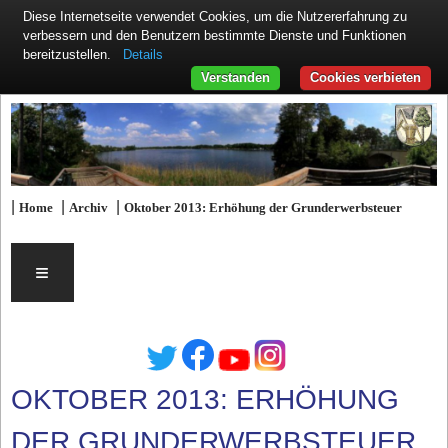
Diese Internetseite verwendet Cookies, um die Nutzererfahrung zu
verbessern und den Benutzern bestimmte Dienste und Funktionen
Details
bereitzustellen.
Verstanden
Cookies verbieten
|
|
|
Home
Archiv
Oktober 2013: Erhöhung der Grunderwerbsteuer
≡
OKTOBER 2013: ERHÖHUNG
DER GRUNDERWERBSTEUER