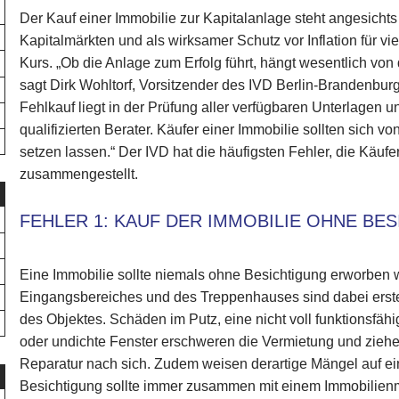
Der Kauf einer Immobilie zur Kapitalanlage steht angesicht
Kapitalmärkten und als wirksamer Schutz vor Inflation für vi
Kurs. „Ob die Anlage zum Erfolg führt, hängt wesentlich vo
sagt Dirk Wohltorf, Vorsitzender des IVD Berlin-Brandenbur
Fehlkauf liegt in der Prüfung aller verfügbaren Unterlagen
qualifizierten Berater. Käufer einer Immobilie sollten sich v
setzen lassen.“ Der IVD hat die häufigsten Fehler, die Käuf
zusammengestellt.
FEHLER 1: KAUF DER IMMOBILIE OHNE BE
Eine Immobilie sollte niemals ohne Besichtigung erworben
Eingangsbereiches und des Treppenhauses sind dabei erste w
des Objektes. Schäden im Putz, eine nicht voll funktionsf
oder undichte Fenster erschweren die Vermietung und ziehen
Reparatur nach sich. Zudem weisen derartige Mängel auf ei
Besichtigung sollte immer zusammen mit einem Immobilien