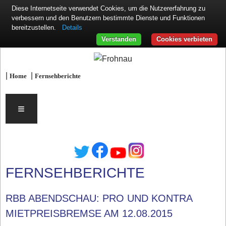
Diese Internetseite verwendet Cookies, um die Nutzererfahrung zu
verbessern und den Benutzern bestimmte Dienste und Funktionen
Details
bereitzustellen.
Verstanden
Cookies verbieten
|
|
Home
Fernsehberichte
≡
FERNSEHBERICHTE
RBB ABENDSCHAU: PRO UND KONTRA
MIETPREISBREMSE AM 12.08.2015