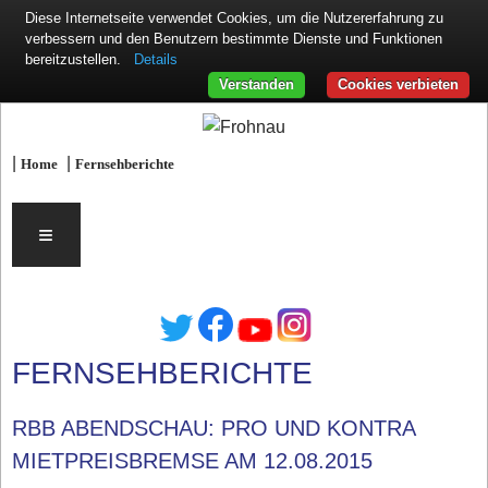
Diese Internetseite verwendet Cookies, um die Nutzererfahrung zu
verbessern und den Benutzern bestimmte Dienste und Funktionen
Details
bereitzustellen.
Verstanden
Cookies verbieten
|
|
Home
Fernsehberichte
≡
FERNSEHBERICHTE
RBB ABENDSCHAU: PRO UND KONTRA
MIETPREISBREMSE AM 12.08.2015